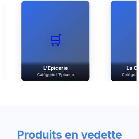
🛒
📦
L'Epicerie
La Cave à Vins
Catégorie L'Epicerie
Catégorie La Cave à Vi
Produits en vedette