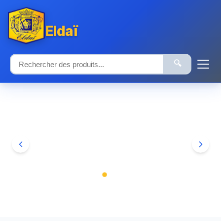
Eldaï
🔍